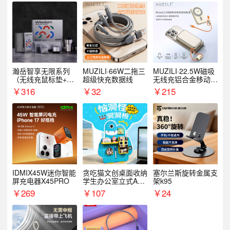
瀚岳智享无限系列
MUZILI·66W二拖三
MUZILI·22.5W磁吸
（无线充鼠标垫+飞
超级快充数据线
无线充铝合金移动电
利浦音响+乐扣咖啡
源R118W
￥
316
￥
32
￥
215
杯）
IDMIX45W迷你智能
贪吃猫文创桌面收纳
塞尔兰斯旋转金属支
屏充电器X45PRO
学生办公室立式A款
架k95
置物架洞洞板
￥
269
￥
107
￥
24