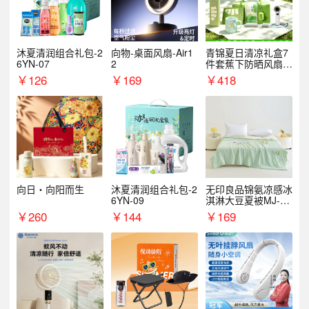
沐夏清润组合礼包-2
向物-桌面风扇-Air1
青锦夏日清凉礼盒7
6YN-07
2
件套蕉下防晒风扇员
工福利端午伴手礼企
￥
126
￥
169
￥
418
业定制
向日・向阳而生
沐夏清润组合礼包-2
无印良品锦氨凉感冰
6YN-09
淇淋大豆夏被MJ-B2
025-0193
￥
260
￥
144
￥
169