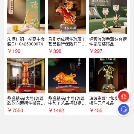
朱炳仁铜一举高中套
马到功成摆件琉璃工
轻奢浪漫香薰烛台摆
装C110425060074
艺品银行保险开门红
件家居装饰品
周年庆典伴手礼表彰
￥
199
￥
398
￥
297
礼品
鼎盛精品(大号)琉璃
鼎盛精品(中号)琉璃
珐琅彩聚宝盆发财树
欣欣向荣摆件御尊开
牛势工艺品招财摆件
摆件元旦礼品
业乔迁商务往来纪念
银行企业商务上市礼
￥
7550
￥
1462
￥
455
品
品