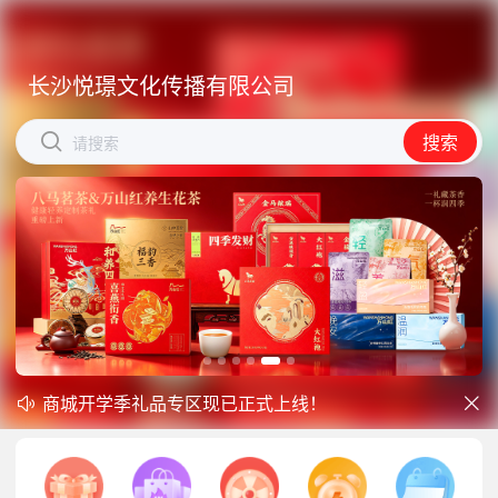
长沙悦璟文化传播有限公司
长沙悦璟文化传播有限公司


搜索
搜索
请搜索
请搜索
商城开学季礼品专区现已正式上线！
中秋礼品专区上线｜臻选团圆好礼


防暑降温一站式配齐，企业福利更省心