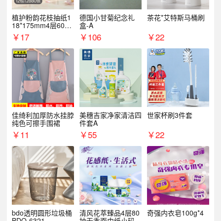
植护粉韵花枝抽纸1
德国小甘菊纪念礼
茶花*艾特斯马桶刷
18*175mm4层60抽*
盒-A
12包/提
￥
17
￥
106
￥
22
佳绮利加厚防水挂脖
美穗吉家净家清洁四
世家杯刷3件套
纯色可擦手围裙
件套A
￥
11
￥
55
￥
22
bdo透明圆形垃圾桶
清风花萃臻品4层80
奇强内衣皂100g*4
BDO-6321
抽无香面巾纸小码1