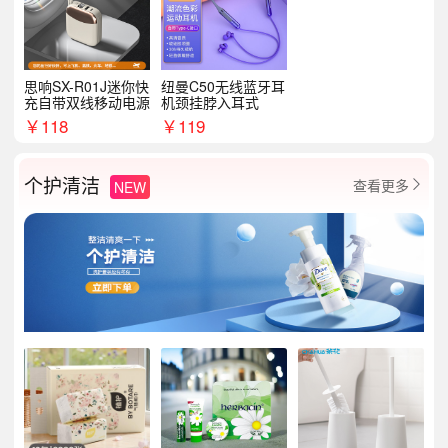
思响SX-R01J迷你快
纽曼C50无线蓝牙耳
充自带双线移动电源
机颈挂脖入耳式
￥
118
￥
119
个护清洁
查看更多
NEW
