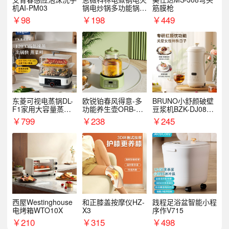
机AI-PM03
锅电炒锅多功能锅电
筋膜枪
热锅泡面小电锅
￥
98
￥
198
￥
449
东菱可视电蒸锅DL-
欧锐铂春风得意-多
BRUNO小舒颜破壁
F1家用大容量蒸炖
功能养生壶ORB-19
豆浆机BZK-DJ08S0
锅
87
1
￥
799
￥
238
￥
245
西屋Westinghouse
和正膝盖按摩仪HZ-
践程足浴盆智能小程
电烤箱WTO10X
X3
序作V715
￥
210
￥
315
￥
498