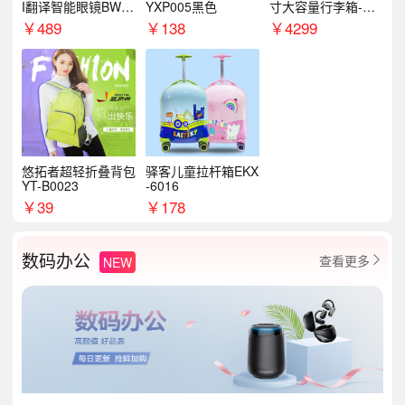
I翻译智能眼镜BWM
YXP005黑色
寸大容量行李箱-星
89
云绿/星光绿
￥
489
￥
138
￥
4299
悠拓者超轻折叠背包
驿客儿童拉杆箱EKX
YT-B0023
-6016
￥
39
￥
178
数码办公
查看更多
NEW
