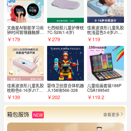
文曲星AI智能学习闹
七西硅胶儿童护脊枕
佳奥波浪形儿童乳胶
钟时间管理器触屏N
7C-S28(1-6岁)
枕浅蓝色3-6岁J17B
1pro
14AS9
￥
179
￥
279
￥
119
佳奥波浪形儿童乳胶
婴侍卫创意合体机器
儿童绘画套装188P
枕粉色6-16岁J17B1
人158块566-328
CSA199540
2AR4
￥
139
￥
202
￥
119.2
箱包服饰
查看更多
NEW
