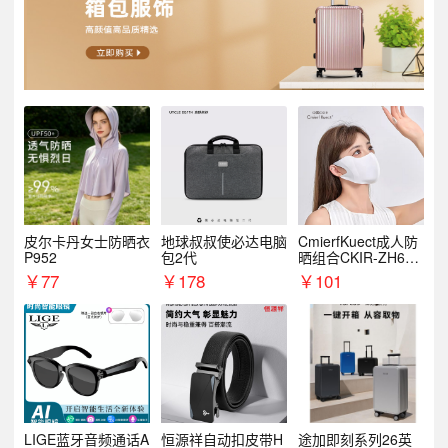
皮尔卡丹女士防晒衣
地球叔叔使必达电脑
CmierfKuect成人防
P952
包2代
晒组合CKIR-ZH632
0
￥
77
￥
178
￥
101
LIGE蓝牙音频通话A
恒源祥自动扣皮带H
途加即刻系列26英