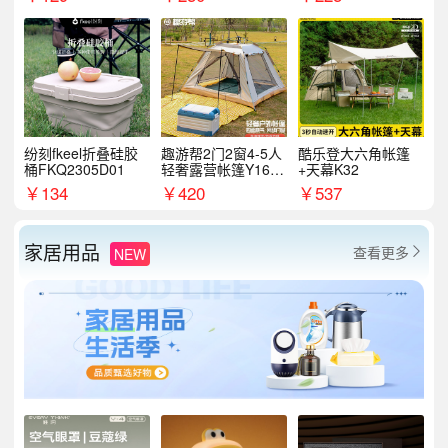
纷刻fkeel折叠硅胶
趣游帮2门2窗4-5人
酷乐登大六角帐篷
桶FKQ2305D01
轻奢露营帐篷Y16pl
+天幕K32
us
￥
134
￥
420
￥
537
家居用品
查看更多
NEW
