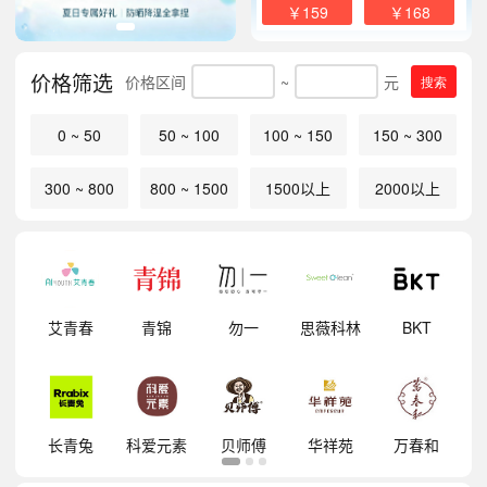
￥159
￥168
价格筛选
价格区间
~
元
搜索
0 ~ 50
50 ~ 100
100 ~ 150
150 ~ 300
300 ~ 800
800 ~ 1500
1500以上
2000以上
明
艾青春
青锦
勿一
思薇科林
BKT
祥
长青兔
科爱元素
贝师傅
华祥苑
万春和