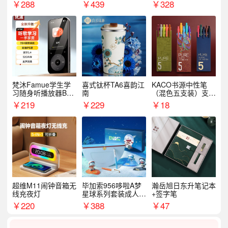
名
外出行备考装备礼品
￥
288
￥
439
￥
328
梵沐Famue学生学
喜式钛杯TA6喜韵江
KACO书源中性笔
习随身听播放器BL1
南
（混色五支装）支持
5（64G）
logo定制
￥
219
￥
229
￥
18
超维M11闹钟音箱无
毕加索956哆啦A梦
瀚岳旭日东升笔记本
线充夜灯
星球系列套装成人开
+签字笔
学季生日礼物商务礼
￥
220
￥
388
￥
47
品