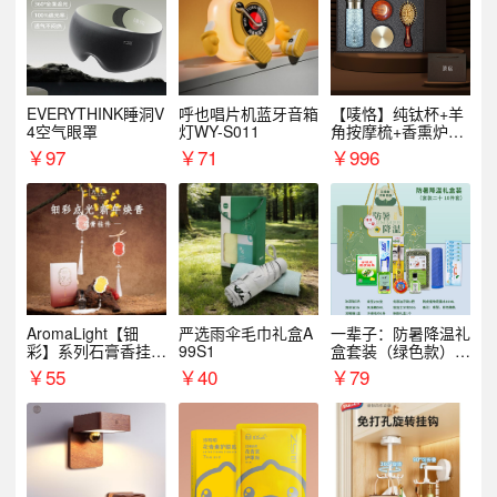
EVERYTHINK睡洞V
呼也唱片机蓝牙音箱
【唛恪】纯钛杯+羊
4空气眼罩
灯WY-S011
角按摩梳+香熏炉
+气垫梳
￥
97
￥
71
￥
996
AromaLight【钿
严选雨伞毛巾礼盒A
一辈子：防暑降温礼
彩】系列石膏香挂
99S1
盒套装（绿色款）支
（代发香味随机）
持自由搭配
￥
55
￥
40
￥
79