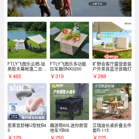
FTLY飞图乐云栖-钛
FTLY飞图乐多功能
旷野会客厅露营套装
黑胶天幕帐篷二合一
拉车箱SNX0200
户外茶具蓝牙音箱灯
TMTZ0201
￥
465
￥
319
￥
288
思莱宜舒睡U型枕B4
趣游帮60L迷你款营
艾瑞迪长桌折叠五件
3
地车YB06
套R-115
￥
129
￥
250
￥
225