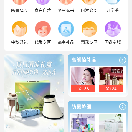
防暑降温
京东自营
乡村振兴
国潮文创
开学季
中秋好礼
代发专区
商务礼品
慧采专区
国铁商城
高颜值礼品
￥188
￥124
防暑降温