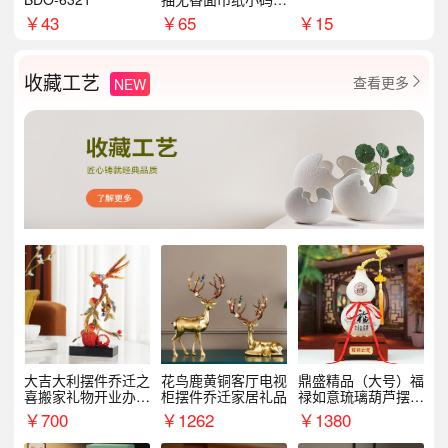
8包
￥
43
￥
65
￥
15
收藏工艺
查看更多
NEW

大吉大利摆件乔迁之
花鸟鹿黄铜客厅电视
鼎盛精品（大号）福
喜搬家礼物开业办公
柜摆件乔迁家居礼品
禄如意琉璃葫芦摆件
室家居客厅玄关酒柜
招财家居客厅乔迁新
￥
700
￥
1262
￥
1380
装饰品
居礼品