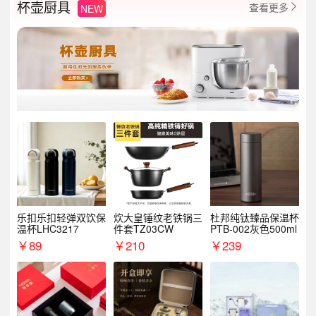
杯壶厨具
查看更多
NEW

乐扣乐扣轻弹双饮保
炊大皇锤纹老铁锅三
杜邦纯钛臻品保温杯
温杯LHC3217
件套TZ03CW
PTB-002灰色500ml
￥
89
￥
210
￥
239