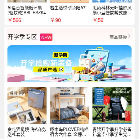
AI语音智能循环扇
若生活悦动骄阳A7
思薇科林无叶挂脖风
(驱蚊款)ABL-FSZ94
扇小型便携戴式随身
挂脖子降温神器
￥
566
￥
90
￥
59
开学季专区
商品链接
NEW

贪吃猫觅境·海A商务
啄木鸟PLOVER纯棉
青锦开学季升学必备
送礼套装
宿舍六件套-金榜题
礼盒毕业季学生党户