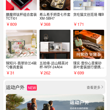
膳魔师钛杯组合套装
希么希手把壶七件套
贪吃猫文创觅境·曙B
TCTI01
XM-SBH7
￥
809
￥
368
￥
171
锦知兴-翡翠铃兰4碗
五拾缘-远山精英对
璞实·壹份心意紫砂
勺餐具套装
杯-WSY-24A04
茶叶套装旅行便携式
商务企业福利新年礼
￥
31
￥
262
￥
699
品
运动户外
查看更多
NEW
