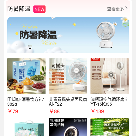
防暑降温
查看更多
NEW

田知府-消暑食方礼1
艾青春摇头桌面风扇
澳柯玛空气循环扇K
382g
AI-F22
YT-15K335
￥
79
￥
88
￥
139