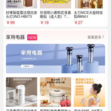
好棒智能雷达感应床
珍视明小黄鸭花青素
太力NICE大旋转挂
头灯3NO-HB073
眼贴（成人型）7对/
钩AW901
盒
￥
99
￥
18
￥
27
家用电器
查看更多
NEW

艾青春感应泡沫洗手
思薇科林电煮锅电火
美仕达MS-J08弯头