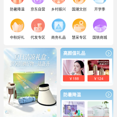
防暑降温
京东自营
乡村振兴
国潮文创
开学季
中秋好礼
代发专区
商务礼品
慧采专区
国铁商城
高颜值礼品
￥188
￥124
防暑降温