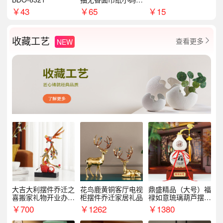
8包
￥
43
￥
65
￥
15
收藏工艺
查看更多
NEW

大吉大利摆件乔迁之
花鸟鹿黄铜客厅电视
鼎盛精品（大号）福
喜搬家礼物开业办公
柜摆件乔迁家居礼品
禄如意琉璃葫芦摆件
室家居客厅玄关酒柜
招财家居客厅乔迁新
￥
700
￥
1262
￥
1380
装饰品
居礼品