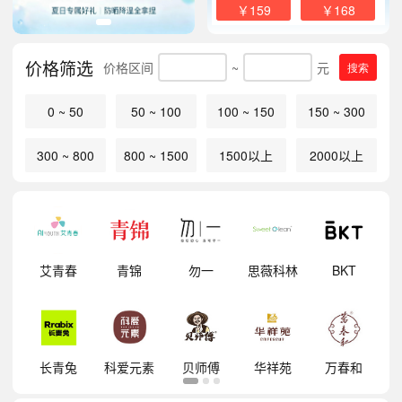
￥159
￥168
价格筛选
价格区间
~
元
搜索
0 ~ 50
50 ~ 100
100 ~ 150
150 ~ 300
300 ~ 800
800 ~ 1500
1500以上
2000以上
明
艾青春
青锦
勿一
思薇科林
BKT
祥
长青兔
科爱元素
贝师傅
华祥苑
万春和