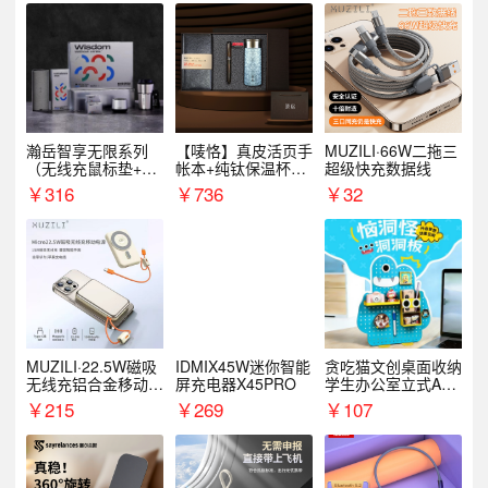
瀚岳智享无限系列
【唛恪】真皮活页手
MUZILI·66W二拖三
（无线充鼠标垫+飞
帐本+纯钛保温杯
超级快充数据线
利浦音响+乐扣咖啡
+檀木水笔
￥
316
￥
736
￥
32
杯）
MUZILI·22.5W磁吸
IDMIX45W迷你智能
贪吃猫文创桌面收纳
无线充铝合金移动电
屏充电器X45PRO
学生办公室立式A款
源R118W
置物架洞洞板
￥
215
￥
269
￥
107