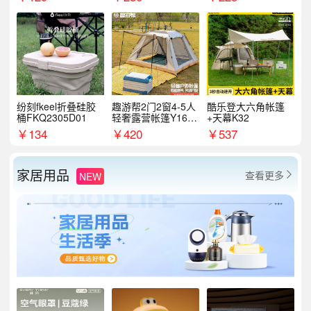
纷刻fkeel折叠硅胶
趣游帮2门2窗4-5人
酷乐登大六角帐篷
桶FKQ2305D01
轻奢露营帐篷Y16pl
+天幕K32
us
￥
134
￥
420
￥
537
家居用品
查看更多
NEW
