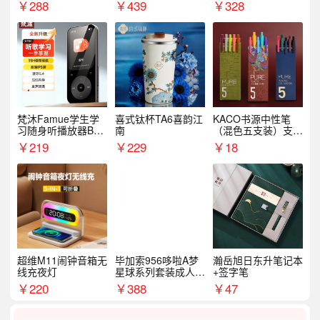
名
外出行备考装备礼品
￥
288
￥
439
￥
328
梵沐Famue学生学
喜式钛杯TA6喜韵江
KACO书源中性笔
习随身听播放器BL1
南
（混色五支装）支持
5（64G）
logo定制
￥
219
￥
229
￥
18
超维M11闹钟音箱无
毕加索956哆啦A梦
瀚岳旭日东升笔记本
线充夜灯
星球系列套装成人开
+签字笔
学季生日礼物商务礼
￥
220
￥
388
￥
47
品