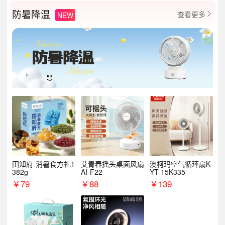
防暑降温
查看更多
NEW

田知府-消暑食方礼1
艾青春摇头桌面风扇
澳柯玛空气循环扇K
382g
AI-F22
YT-15K335
￥
79
￥
88
￥
139