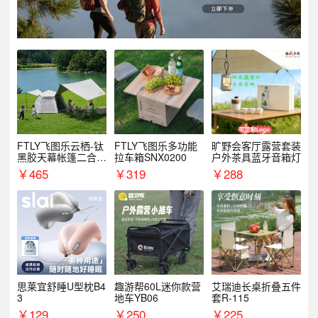
FTLY飞图乐云栖-钛
FTLY飞图乐多功能
旷野会客厅露营套装
黑胶天幕帐篷二合一
拉车箱SNX0200
户外茶具蓝牙音箱灯
TMTZ0201
￥
465
￥
319
￥
288
思莱宜舒睡U型枕B4
趣游帮60L迷你款营
艾瑞迪长桌折叠五件
3
地车YB06
套R-115
￥
129
￥
250
￥
225