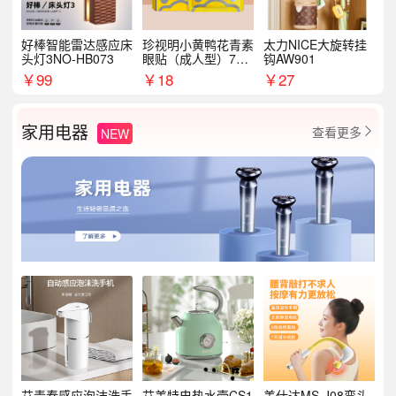
好棒智能雷达感应床
珍视明小黄鸭花青素
太力NICE大旋转挂
头灯3NO-HB073
眼贴（成人型）7对/
钩AW901
盒
￥
99
￥
18
￥
27
家用电器
查看更多
NEW

艾青春感应泡沫洗手
艾美特电热水壶CS1
美仕达MS-J08弯头