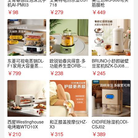
机AI-PM03
718
筋膜枪
￥
98
￥
279
￥
449
东菱可视电蒸锅DL-
欧锐铂春风得意-多
BRUNO小舒颜破壁
F1家用大容量蒸炖
功能养生壶ORB-19
豆浆机BZK-DJ08S0
锅
87
1
￥
799
￥
238
￥
245
西屋Westinghouse
和正膝盖按摩仪HZ-
OIDIRE除湿机ODI-
电烤箱WTO10X
X3
CSJ02
￥
210
￥
315
￥
389