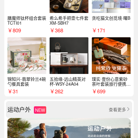
膳魔师钛杯组合套装
希么希手把壶七件套
贪吃猫文创觅境·曙B
TCTI01
XM-SBH7
￥
809
￥
368
￥
171
锦知兴-翡翠铃兰4碗
五拾缘-远山精英对
璞实·壹份心意紫砂
勺餐具套装
杯-WSY-24A04
茶叶套装旅行便携式
商务企业福利新年礼
￥
31
￥
262
￥
699
品
运动户外
查看更多
NEW
