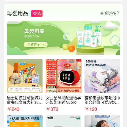
母婴用品
查看更多
NEW

迪士尼疯狂动物城儿
文曲星AI视频通话学
猫和老鼠纱布毛浴巾
童书包文具大礼包套
习智能闹钟N5pro
组合轻薄可爱A类敏
装9件套8881
感肌适用
￥
243
￥
379
￥
120