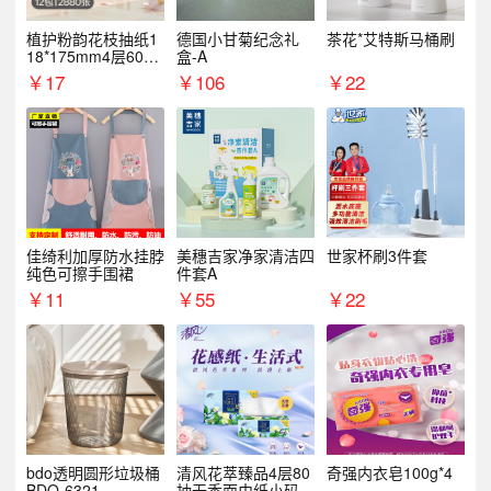
植护粉韵花枝抽纸1
德国小甘菊纪念礼
茶花*艾特斯马桶刷
18*175mm4层60抽*
盒-A
12包/提
￥
17
￥
106
￥
22
佳绮利加厚防水挂脖
美穗吉家净家清洁四
世家杯刷3件套
纯色可擦手围裙
件套A
￥
11
￥
55
￥
22
bdo透明圆形垃圾桶
清风花萃臻品4层80
奇强内衣皂100g*4
BDO-6321
抽无香面巾纸小码1