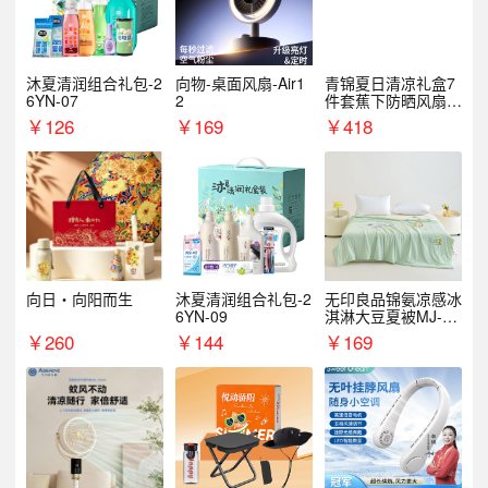
沐夏清润组合礼包-2
向物-桌面风扇-Air1
青锦夏日清凉礼盒7
6YN-07
2
件套蕉下防晒风扇员
工福利端午伴手礼企
￥
126
￥
169
￥
418
业定制
向日・向阳而生
沐夏清润组合礼包-2
无印良品锦氨凉感冰
6YN-09
淇淋大豆夏被MJ-B2
025-0193
￥
260
￥
144
￥
169