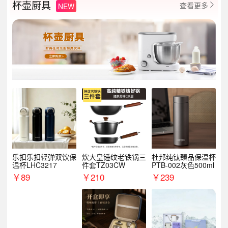
杯壶厨具
查看更多
NEW

乐扣乐扣轻弹双饮保
炊大皇锤纹老铁锅三
杜邦纯钛臻品保温杯
温杯LHC3217
件套TZ03CW
PTB-002灰色500ml
￥
89
￥
210
￥
239