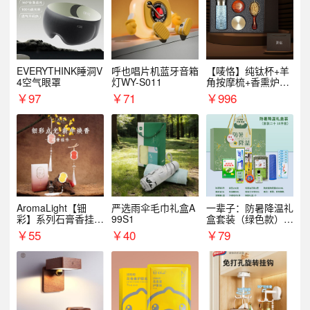
EVERYTHINK睡洞V
呼也唱片机蓝牙音箱
【唛恪】纯钛杯+羊
4空气眼罩
灯WY-S011
角按摩梳+香熏炉
+气垫梳
￥
97
￥
71
￥
996
AromaLight【钿
严选雨伞毛巾礼盒A
一辈子：防暑降温礼
彩】系列石膏香挂
99S1
盒套装（绿色款）支
（代发香味随机）
持自由搭配
￥
55
￥
40
￥
79