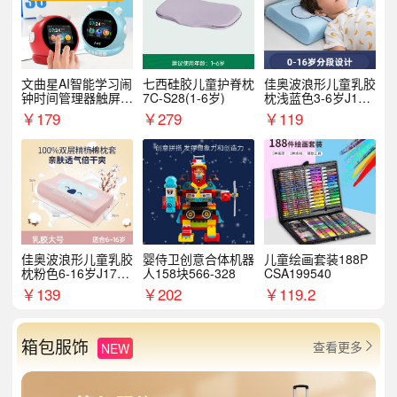
文曲星AI智能学习闹
七西硅胶儿童护脊枕
佳奥波浪形儿童乳胶
钟时间管理器触屏N
7C-S28(1-6岁)
枕浅蓝色3-6岁J17B
1pro
14AS9
￥
179
￥
279
￥
119
佳奥波浪形儿童乳胶
婴侍卫创意合体机器
儿童绘画套装188P
枕粉色6-16岁J17B1
人158块566-328
CSA199540
2AR4
￥
139
￥
202
￥
119.2
箱包服饰
查看更多
NEW
