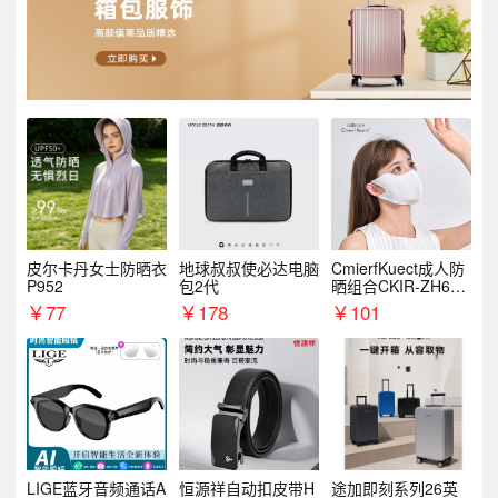
皮尔卡丹女士防晒衣
地球叔叔使必达电脑
CmierfKuect成人防
P952
包2代
晒组合CKIR-ZH632
0
￥
77
￥
178
￥
101
LIGE蓝牙音频通话A
恒源祥自动扣皮带H
途加即刻系列26英