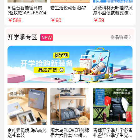
AI语音智能循环扇
若生活悦动骄阳A7
思薇科林无叶挂脖风
(驱蚊款)ABL-FSZ94
扇小型便携戴式随身
挂脖子降温神器
￥
566
￥
90
￥
59
开学季专区
商品链接
NEW

贪吃猫觅境·海A商务
啄木鸟PLOVER纯棉
青锦开学季升学必备
送礼套装
宿舍六件套-金榜题
礼盒毕业季学生党户