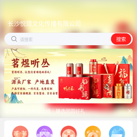
长沙悦璟文化传播有限公司
长沙悦璟文化传播有限公司


搜索
搜索
请搜索
请搜索
中秋礼品专区上线｜臻选团圆好礼


防暑降温一站式配齐，企业福利更省心
商城开学季礼品专区现已正式上线！