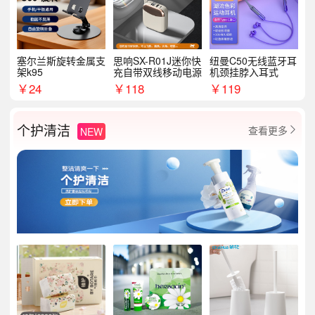
塞尔兰斯旋转金属支
思响SX-R01J迷你快
纽曼C50无线蓝牙耳
架k95
充自带双线移动电源
机颈挂脖入耳式
￥
24
￥
118
￥
119
个护清洁
查看更多
NEW
