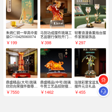
朱炳仁铜一举高中套
马到功成摆件琉璃工
轻奢浪漫香薰烛台摆
装C110425060074
艺品银行保险开门红
件家居装饰品
周年庆典伴手礼表彰
￥
199
￥
398
￥
297
礼品
鼎盛精品(大号)琉璃
鼎盛精品(中号)琉璃
珐琅彩聚宝盆发财树
欣欣向荣摆件御尊开
牛势工艺品招财摆件
摆件元旦礼品
业乔迁商务往来纪念
银行企业商务上市礼
￥
7550
￥
1462
￥
455
品
品