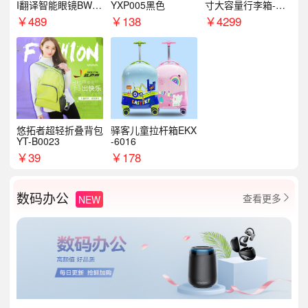
I翻译智能眼镜BWM
YXP005黑色
寸大容量行李箱-星
89
云绿/星光绿
￥
489
￥
138
￥
4299
悠拓者超轻折叠背包
驿客儿童拉杆箱EKX
YT-B0023
-6016
￥
39
￥
178
数码办公
查看更多
NEW
