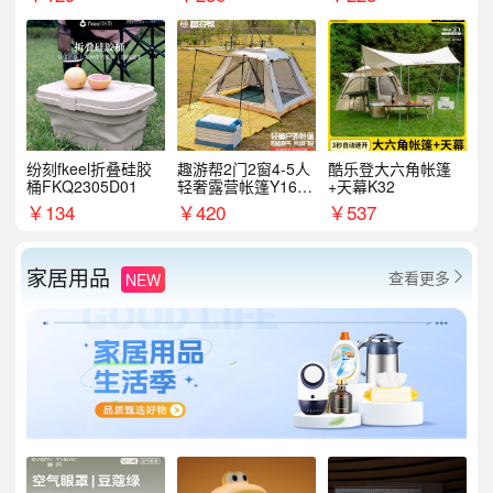
纷刻fkeel折叠硅胶
趣游帮2门2窗4-5人
酷乐登大六角帐篷
桶FKQ2305D01
轻奢露营帐篷Y16pl
+天幕K32
us
￥
134
￥
420
￥
537
家居用品
查看更多
NEW
