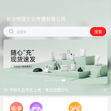
长沙悦璟文化传播有限公司
长沙悦璟文化传播有限公司


搜索
搜索
请搜索
请搜索
中秋礼品专区上线｜臻选团圆好礼


防暑降温一站式配齐，企业福利更省心
商城开学季礼品专区现已正式上线！