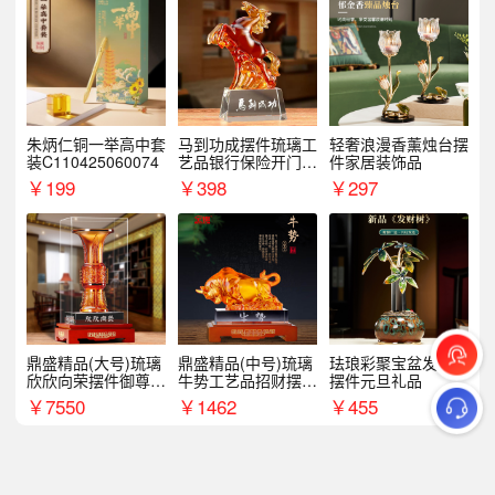
朱炳仁铜一举高中套
马到功成摆件琉璃工
轻奢浪漫香薰烛台摆
装C110425060074
艺品银行保险开门红
件家居装饰品
周年庆典伴手礼表彰
￥
199
￥
398
￥
297
礼品
鼎盛精品(大号)琉璃
鼎盛精品(中号)琉璃
珐琅彩聚宝盆发财树
欣欣向荣摆件御尊开
牛势工艺品招财摆件
摆件元旦礼品
业乔迁商务往来纪念
银行企业商务上市礼
￥
7550
￥
1462
￥
455
品
品