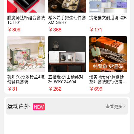
膳魔师钛杯组合套装
希么希手把壶七件套
贪吃猫文创觅境·曙B
TCTI01
XM-SBH7
￥
809
￥
368
￥
171
锦知兴-翡翠铃兰4碗
五拾缘-远山精英对
璞实·壹份心意紫砂
勺餐具套装
杯-WSY-24A04
茶叶套装旅行便携式
商务企业福利新年礼
￥
31
￥
262
￥
699
品
运动户外
查看更多
NEW
