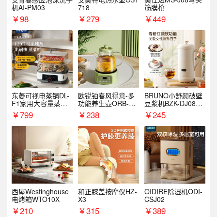
机AI-PM03
718
筋膜枪
￥
98
￥
279
￥
449
东菱可视电蒸锅DL-
欧锐铂春风得意-多
BRUNO小舒颜破壁
F1家用大容量蒸炖
功能养生壶ORB-19
豆浆机BZK-DJ08S0
锅
87
1
￥
799
￥
238
￥
245
西屋Westinghouse
和正膝盖按摩仪HZ-
OIDIRE除湿机ODI-
电烤箱WTO10X
X3
CSJ02
￥
210
￥
315
￥
389