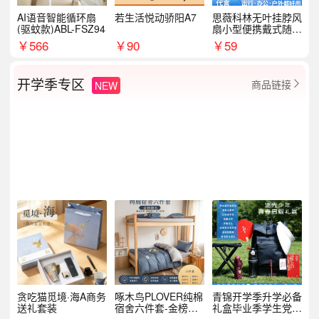
AI语音智能循环扇
若生活悦动骄阳A7
思薇科林无叶挂脖风
(驱蚊款)ABL-FSZ94
扇小型便携戴式随身
挂脖子降温神器
￥
566
￥
90
￥
59
开学季专区
商品链接
NEW

贪吃猫觅境·海A商务
啄木鸟PLOVER纯棉
青锦开学季升学必备
送礼套装
宿舍六件套-金榜题
礼盒毕业季学生党户