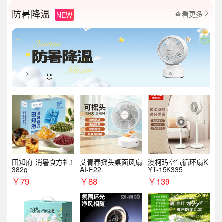
防暑降温
查看更多
NEW

田知府-消暑食方礼1
艾青春摇头桌面风扇
澳柯玛空气循环扇K
382g
AI-F22
YT-15K335
￥
79
￥
88
￥
139