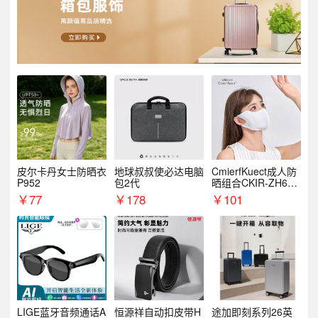
皮尔卡丹女士防晒衣
地球叔叔使必达电脑
CmierfKuect成人防
P952
包2代
晒组合CKIR-ZH632
0
￥
77
￥
178
￥
101
LIGE蓝牙音频通话A
恒源祥自动扣皮带H
途加即刻系列26英