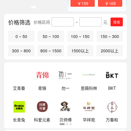
￥159
￥168
价格筛选
价格区间
~
元
搜索
0 ~ 50
50 ~ 100
100 ~ 150
150 ~ 300
300 ~ 800
800 ~ 1500
1500以上
2000以上
明
艾青春
青锦
勿一
思薇科林
BKT
祥
长青兔
科爱元素
贝师傅
华祥苑
万春和