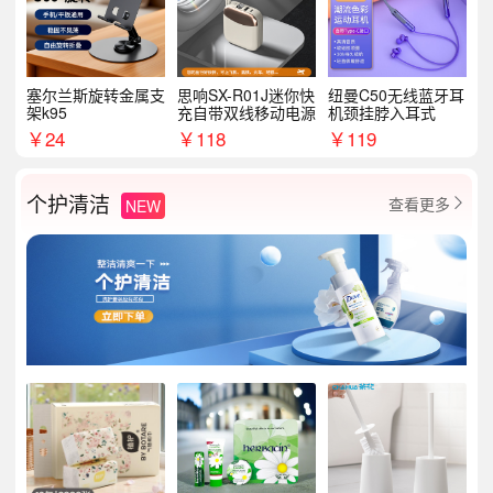
塞尔兰斯旋转金属支
思响SX-R01J迷你快
纽曼C50无线蓝牙耳
架k95
充自带双线移动电源
机颈挂脖入耳式
￥
24
￥
118
￥
119
个护清洁
查看更多
NEW
