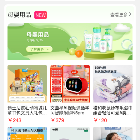
母婴用品
查看更多
NEW

迪士尼疯狂动物城儿
文曲星AI视频通话学
猫和老鼠纱布毛浴巾
童书包文具大礼包套
习智能闹钟N5pro
组合轻薄可爱A类敏
装9件套8881
感肌适用
￥
243
￥
379
￥
120