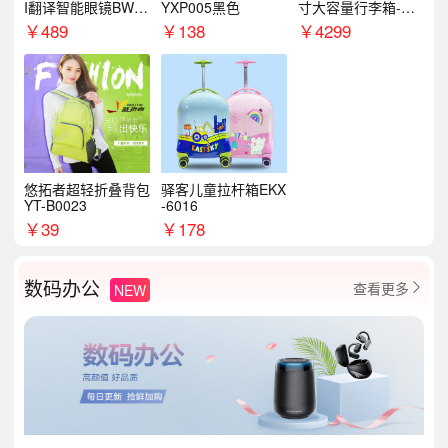
I翻译智能眼镜BWM
YXP005黑色
寸大容量行李箱-星
89
云绿/星光绿
￥
489
￥
138
￥
4299
悠拓者超轻折叠背包
驿客儿童拉杆箱EKX
YT-B0023
-6016
￥
39
￥
178
数码办公
查看更多
NEW
