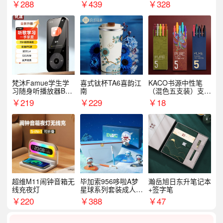
名
外出行备考装备礼品
￥
288
￥
439
￥
328
梵沐Famue学生学
喜式钛杯TA6喜韵江
KACO书源中性笔
习随身听播放器BL1
南
（混色五支装）支持
5（64G）
logo定制
￥
219
￥
229
￥
18
超维M11闹钟音箱无
毕加索956哆啦A梦
瀚岳旭日东升笔记本
线充夜灯
星球系列套装成人开
+签字笔
学季生日礼物商务礼
￥
220
￥
388
￥
47
品