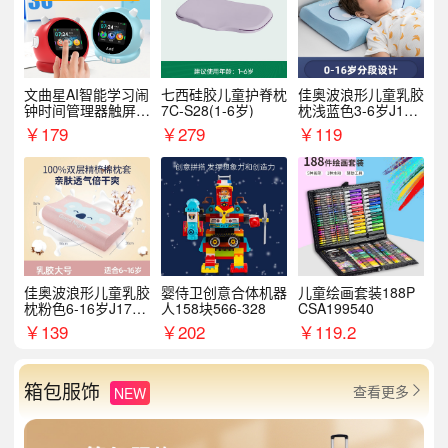
文曲星AI智能学习闹
七西硅胶儿童护脊枕
佳奥波浪形儿童乳胶
钟时间管理器触屏N
7C-S28(1-6岁)
枕浅蓝色3-6岁J17B
1pro
14AS9
￥
179
￥
279
￥
119
佳奥波浪形儿童乳胶
婴侍卫创意合体机器
儿童绘画套装188P
枕粉色6-16岁J17B1
人158块566-328
CSA199540
2AR4
￥
139
￥
202
￥
119.2
箱包服饰
查看更多
NEW
