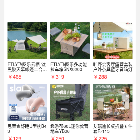
FTLY飞图乐云栖-钛
FTLY飞图乐多功能
旷野会客厅露营套装
黑胶天幕帐篷二合一
拉车箱SNX0200
户外茶具蓝牙音箱灯
TMTZ0201
￥
465
￥
319
￥
288
思莱宜舒睡U型枕B4
趣游帮60L迷你款营
艾瑞迪长桌折叠五件
3
地车YB06
套R-115
￥
129
￥
250
￥
225