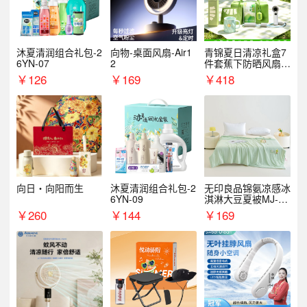
沐夏清润组合礼包-2
向物-桌面风扇-Air1
青锦夏日清凉礼盒7
6YN-07
2
件套蕉下防晒风扇员
工福利端午伴手礼企
￥
126
￥
169
￥
418
业定制
向日・向阳而生
沐夏清润组合礼包-2
无印良品锦氨凉感冰
6YN-09
淇淋大豆夏被MJ-B2
025-0193
￥
260
￥
144
￥
169