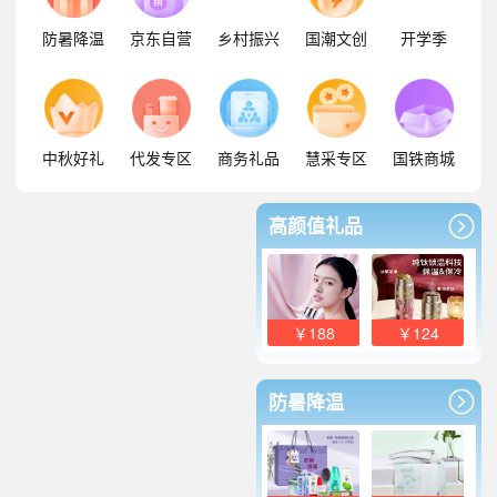
防暑降温
京东自营
乡村振兴
国潮文创
开学季
中秋好礼
代发专区
商务礼品
慧采专区
国铁商城
高颜值礼品
￥188
￥124
防暑降温