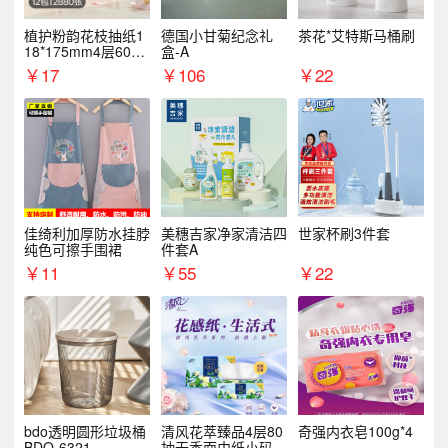
植护粉韵花枝抽纸1
德国小甘菊纪念礼
茶花*艾特斯马桶刷
18*175mm4层60抽*
盒-A
12包/提
￥
17
￥
106
￥
22
佳绮利加厚防水挂脖
美穗吉家净家清洁四
世家杯刷3件套
纯色可擦手围裙
件套A
￥
11
￥
55
￥
22
bdo透明圆形垃圾桶
清风花萃臻品4层80
奇强内衣皂100g*4
BDO-6321
抽无香面巾纸小码1