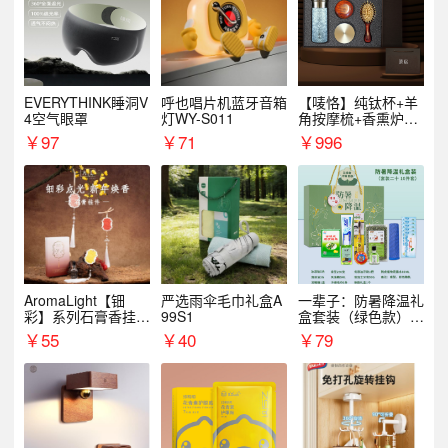
EVERYTHINK睡洞V
呼也唱片机蓝牙音箱
【唛恪】纯钛杯+羊
4空气眼罩
灯WY-S011
角按摩梳+香熏炉
+气垫梳
￥
97
￥
71
￥
996
AromaLight【钿
严选雨伞毛巾礼盒A
一辈子：防暑降温礼
彩】系列石膏香挂
99S1
盒套装（绿色款）支
（代发香味随机）
持自由搭配
￥
55
￥
40
￥
79