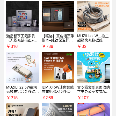
瀚岳智享无限系列
【唛恪】真皮活页手
MUZILI·66W二拖三
（无线充鼠标垫+飞
帐本+纯钛保温杯
超级快充数据线
利浦音响+乐扣咖啡
+檀木水笔
￥
316
￥
736
￥
32
杯）
MUZILI·22.5W磁吸
IDMIX45W迷你智能
贪吃猫文创桌面收纳
无线充铝合金移动电
屏充电器X45PRO
学生办公室立式A款
源R118W
置物架洞洞板
￥
215
￥
269
￥
107