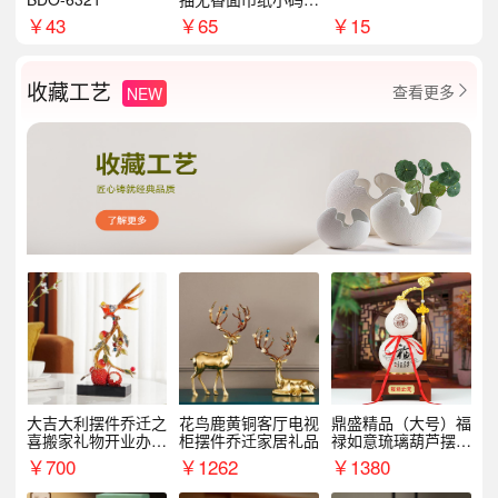
8包
￥
43
￥
65
￥
15
收藏工艺
查看更多
NEW

大吉大利摆件乔迁之
花鸟鹿黄铜客厅电视
鼎盛精品（大号）福
喜搬家礼物开业办公
柜摆件乔迁家居礼品
禄如意琉璃葫芦摆件
室家居客厅玄关酒柜
招财家居客厅乔迁新
￥
700
￥
1262
￥
1380
装饰品
居礼品