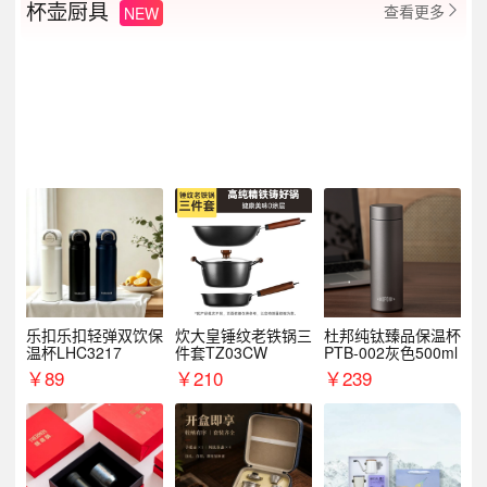
杯壶厨具
查看更多
NEW

乐扣乐扣轻弹双饮保
炊大皇锤纹老铁锅三
杜邦纯钛臻品保温杯
温杯LHC3217
件套TZ03CW
PTB-002灰色500ml
￥
89
￥
210
￥
239